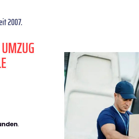
eit 2007.
N UMZUG
LE
tunden
.