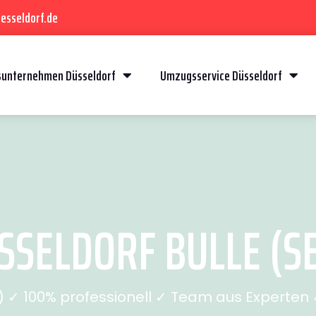
esseldorf.de
unternehmen Düsseldorf
Umzugsservice Düsseldorf
SELDORF BULLE (SE
✓ 100% professionell ✓ Team aus Experten ✓