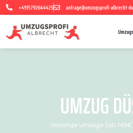
+4915792644425
anfrage@umzugsprofi-albrecht-du
Umzugs
UMZUG DÜS
Günstige Umzüge (ab 149€) 