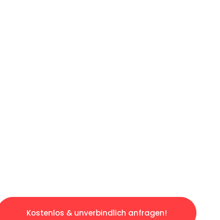
ICHES ANGEBOT IN
UNTER 60 S
gslosen & sorgenfreien Umzug in Düsseldorf: 
gestaltet. Lassen Sie uns den schweren Teil 
tspannten und kostengünstigen Servive!
Kostenlos & unverbindlich anfragen!