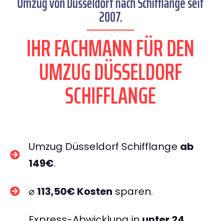
Umzug von Düsseldorf nach Schifflange seit
2007.
IHR FACHMANN FÜR DEN
UMZUG DÜSSELDORF
SCHIFFLANGE
Umzug Düsseldorf Schifflange
ab
149€
.
⌀
113,50€ Kosten
sparen.
Express-Abwicklung in
unter 24