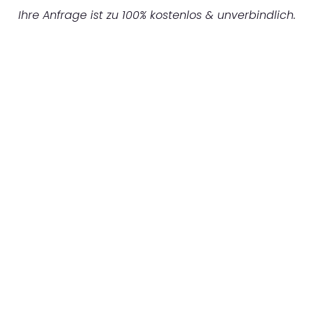
Ihre Anfrage ist zu 100% kostenlos & unverbindlich.
UNVERBINDLICHES ANGEBOT IN
UNTER 60 SEKUNDEN
:
Machen Sie sich bereit für einen
reibungslosen & sorgenfreien Umzug in
Düsseldorf: Erleben Sie, wie unser
Expertenteam Ihren Umzug schnell, sicher
und effizient gestaltet. Lassen Sie uns den
schweren Teil übernehmen & freuen Sie sich
auf einen entspannten und kostengünstigen