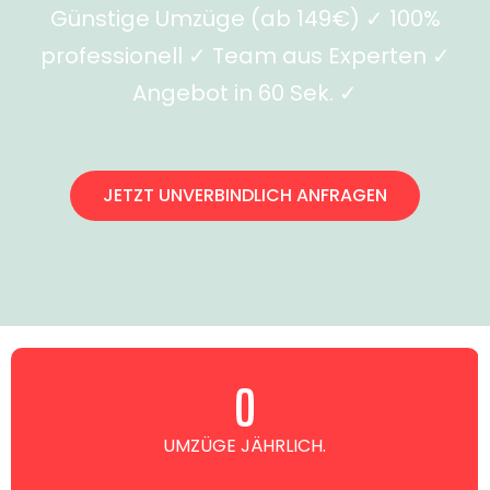
Günstige Umzüge (ab 149€) ✓ 100%
professionell ✓ Team aus Experten ✓
Angebot in 60 Sek. ✓
JETZT UNVERBINDLICH ANFRAGEN
0
UMZÜGE JÄHRLICH.