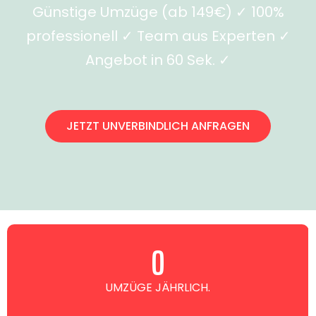
Günstige Umzüge (ab 149€) ✓ 100%
professionell ✓ Team aus Experten ✓
Angebot in 60 Sek. ✓
JETZT UNVERBINDLICH ANFRAGEN
0
UMZÜGE JÄHRLICH.